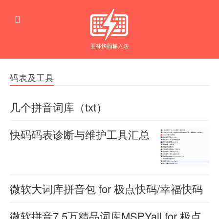
码表及工具
几个拼音词库（txt）
12
羊
快码码表诊断与维护工具汇总
喜
万
2026-
下
词
羊
06-08
喜
载
0
的
2026-
110
06-08
拼
微软大词库拼音包 for 极点快码/幸福快码
0
音
105
本
羊
微软拼音7.5万精品词库MSPYall for 极点
表
喜
大