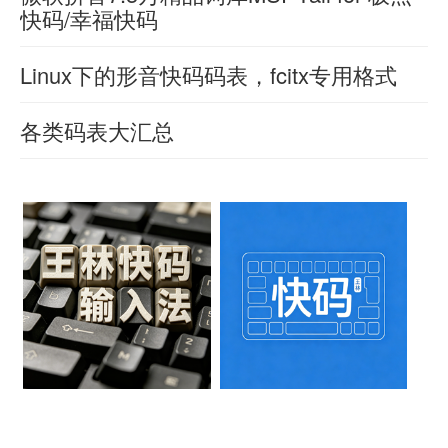
快码/幸福快码
2026-
微
词
06-08
这
软
0
羊
库
Linux下的形音快码码表，fcitx专用格式
76
喜
个
拼
拼
2026-
下
与
羊
06-08
音
音
各类码表大汇总
喜
载
0
原
7.5
2026-
76
包
以
羊
06-05
来
万
喜
经
下
0
的
2026-
85
带
90
测
是
06-05
3.3M
声
天
0
试
码
85
的
调
热
可
表
attach.mb
标
门
以
大
各
注
文
直
合
有
极
章
接
集，
特
品
替
内
『快
色，
词
码』
换
包