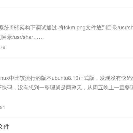
统i585架构下调试通过 将fckm.png文件放到目录/usr/share/
目录/usr/shar……
79
nux中比较流行的版本ubuntu8.10正式版，发现没有
下快码，没有想到一整理就是两整天，从周五晚上一直整
91
文件