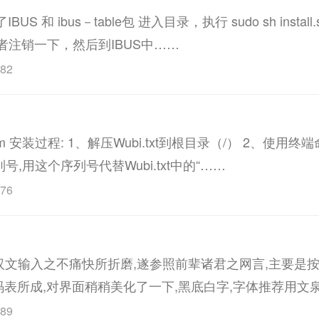
 和 ibus－table包 进入目录，执行 sudo sh instal
S或者注销一下，然后到IBUS中……
82
im 安装过程: 1、解压Wubi.txt到根目录（/） 2、使用
列号,用这个序列号代替Wubi.txt中的“……
76
为汉文输入之不痛快所折磨,遂参照前辈诸君之网言,主要是按f
表所成,对界面稍稍美化了一下,黑底白字,字体推荐用文泉
89