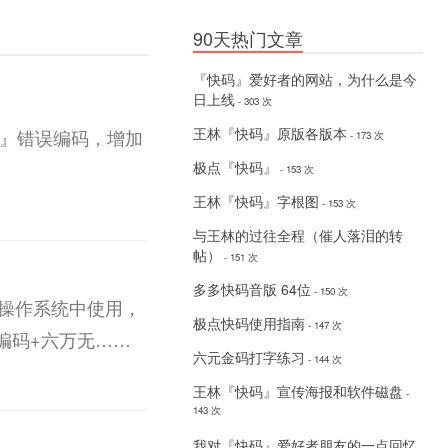
90天热门文章
『快码』爱好者的网站，为什么是今
日上线
- 303 次
王林『快码』原版各版本
码』错误编码，增加
- 173 次
极点『快码』
- 153 次
王林『快码』字根图
- 153 次
与王林的过往全程（催人落泪的转
帖）
- 151 次
多多快码音版 64位
- 150 次
两大操作系统中使用，
极点快码使用指南
- 147 次
编码+六万无……
六元金码打字练习
- 144 次
王林『快码』宣传海报和软件磁盘
-
143 次
我对『快码』爱好者朋友的一点回忆
-