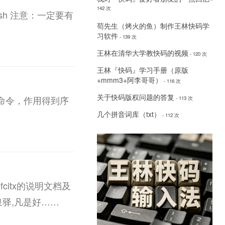
142 次
l.sh 注意：一定要有
苟先生（烤火的鱼）制作王林快码学
习软件
- 139 次
王林在清华大学教快码的视频
- 120 次
王林『快码』学习手册（原版
+mmm3+阿李哥哥）
- 116 次
关于快码版权问题的答复
终端命令，作用得到序
- 113 次
几个拼音词库（txt）
- 112 次
citx的说明文档及
驿,凡是好……