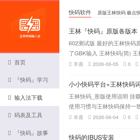
快码软件
原版王林快码 极点快
王林『快码』原版各版本
602测试版 最好的王林快
了GBK输入 王林快码(简) 王林
首页
羊喜
2026-06-05
0
『快码』学习
小小快码平台+王林快码词
王林快码_形版使用说明 挂载平
输入法下载
使用习惯与王林快码保持一
码表及工具
羊喜
2026-06-04
0
『快码』故事
快码的IBUS安装