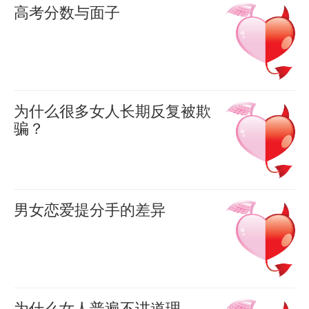
游
02-26
高考分数与面子
日
0
戏
作
7785
羊
本
不
喜
为
被
2022-
能
一
08-04
杀，
封
0
个
怎
1385
为什么很多女人长期反复被欺
禁
高
骗？
么
的
考
看
就
羊
原
通，
喜
到
没
因
2022-
我
一
人
07-27
绝
男女恋爱提分手的差异
发
0
句
反
1775
不
女
现
话：
羊
思
是
喜
人
很
为
仇
2022-
为
动
多
04-01
什
华
0
了
不
人
么
思
1537
为什么女人普遍不讲道理