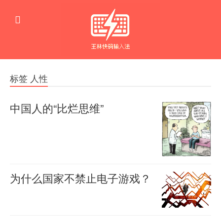
标签 人性
中国人的“比烂思维”
“那
羊
喜
么
2024-
多
09-30
0
中
881
为什么国家不禁止电子游戏？
国
电
羊
人
喜
子
在
2024-