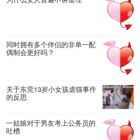
游
动
在
很
想？”
为
羊
戏
就
孩
多
在
喜
什
公
提
2022-
子
女
一
么
03-31
司
分
高
0
人
位
女
的
2377
同时拥有多个伴侣的非单一配
手，
考
长
10
人
偶制会更好吗？
税
但
后
期
岁
不
历
收！
男
羊
对
反
的
喜
喜
史
都
人
外
2022-
复
日
欢
上
说
01-12
不
人
被
本
关于东莞13岁小女孩虐猫事件
讲
0
人
电
会
说
1597
的反思
欺
孩
道
类
子
轻
了
8
骗，
子
理
羊
的
游
易
谎
喜
月
因
在
——
两
2021-
戏
一姑娘对于男友考上公务员的
分
话。
11
为
深
08-13
因
吐槽
性
像
手，
0
个
日，
她
圳
为
考
1727