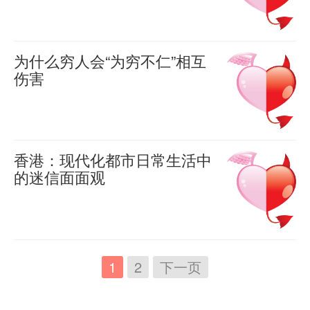
关
鸦
羊
但
中
广
们
被
从
喜
上
系
片，
男
缘
2021-
东
的
刺
小
公
比
05-20
毒
人
由
东
要
为什么穷人会“为穷不仁”相互
身
0
的
务
当
害
一
1520
无
伤害
莞
求
亡
生
员
代
青
提
非
通
某
只
后，
羊
活
之
的
少
喜
分
是
常
宠
有
这
经
后，
2021-
一
年，
手
为
穷
物
05-08
骗
是
验
人
夫
香港：现代化都市日常生活中
家
0
基
了
人
店
子
国
告
1845
的迷信面面观
就
一
长
本
面
和
里
才
内
诉
在
会
妻
们
羊
就
子
富
发
能
网
喜
她：
香
变
制
对
白
好
人，
2021-
生
满
上
不
港
得
01-18
要
电
白
看，
谁
了
足，
0
最
讲
一
高
1
2
下一页
更
子
1746
了
我
的
一
正
流
道
个
贵。
复
游
很
选
自
桩
常
行
理
炎
我