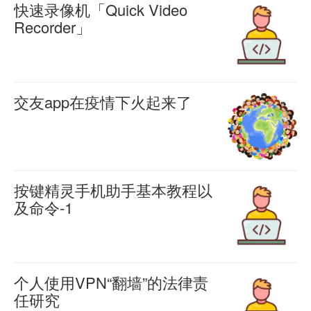
快速录像机「Quick Video
0
度
Recorder」
105
的
快
羊
程
喜
速
2024-
序
录
08-07
交友app在疫情下火起来了
0
像
陌
1276
羊
机
喜
陌、
2022-
「Quick
探
10-08
Video
0
探
按键精灵手机助手基本教程以
1523
Recorder」
及命令-1
和
「原：
按
Soul
羊
隐
喜
键
一
2022-
秘
精
09-06
起
个人使用VPN“翻墙”的法律责
0
拍
灵
任研究
成
1677