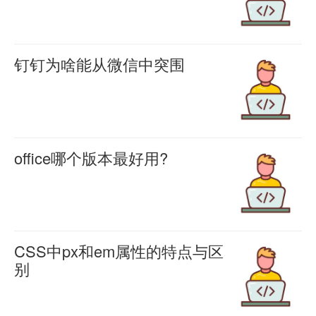
摄
简
自
了
羊
Background
单
喜
2017
中
2021-
Video
易
年
国
01-20
钉钉为啥能从微信中突围
Recorder
0
用，
01
最
作
15187
羊
Pro」
不
月
受
喜
为
是
需
2020-
17
欢
一
02-20
一
要
日
迎
0
个
office哪个版本最好用?
款
2782
任
工
的
职
平
可
羊
何
信
三
场
喜
时
以
编
部
2020-
款
人
办
02-14
在
程
发
约
0
士，
公
CSS中px和em属性的特点与区
后
知
2698
布
会
我
别
室
台
识
《关
应
还
象
里
羊
进
就
于
用，
是
喜
素
免