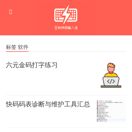
标签 软件
六元金码打字练习
下
羊
喜
载
2026-
练
06-09
0
习
快码码表诊断与维护工具汇总
143
打
下
羊
字
喜
载
2026-
速
06-08