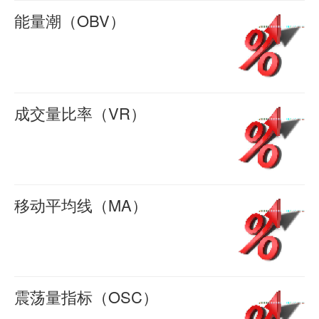
0
市
均
能量潮（OBV）
2061
场
数
能
羊
人
喜
指
量
2016-
气
标
潮
04-22
0
brar
（EXPMA）
（OBV）
成交量比率（VR）
2029
指
EXPMA
能
成
羊
标
指
喜
量
交
2016-
由
标
潮
量
04-22
0
两
（Exponential
(OBV)
比
移动平均线（MA）
2840
部
Moving
（On
率
移
羊
分
Average）
Balance
喜
（VR）
动
2016-
组
中
Volume）
一．
平
04-22
0
成，
文
OBV（平
成
均
震荡量指标（OSC）
1978
即
名
衡
交
线
震