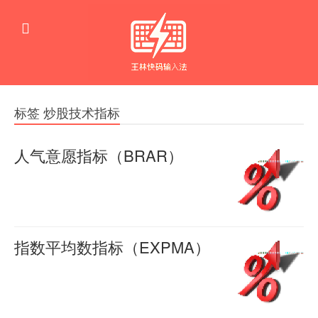
标签 炒股技术指标
人气意愿指标（BRAR）
人
羊
喜
气
2016-
意
04-22
0
愿
指数平均数指标（EXPMA）
2664
指
指
羊
喜
标
数
2016-
（BRAR）
平
04-22