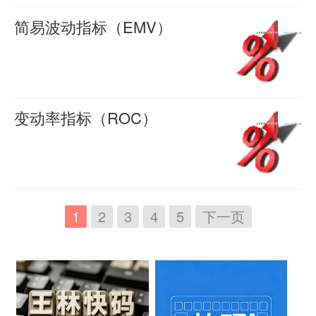
指
04-22
是
种
是
在
0
均
当
（PSY）
Ｉ
标
简易波动指标（EMV）
2328
对“市
趋
由
于
线
日
概
又
（WVAD）
简
羊
场
向
格
以
（MA）
收
述
叫
喜
公
易
2016-
情
类
兰
成
具
盘
心
多
式
波
04-22
绪”的
指
维
交
有
0
价
理
空
概
动
变动率指标（ROC）
2116
全
标，
尔
量
趋
与
线
指
说
指
变
羊
面
其
于
的
势
某
（PSY）
数，
①
喜
标
动
2016-
反
构
1963
角
的
日
指
是
A=
（EMV）,
率
04-22
应，
造
年
度
特
前
0
标
通
当
指
指
2023
1
2
3
4
5
下一页
而
原
提
测
性，
的
是
过
天
标
标
AR
理
出。
量
它
收
研
将
收
概
（ROC）
线
是
能
股
比
盘
究
几
90
盘
述
①
则
仍
量
价
较
价
投
条
天
价
简
当
包
然
潮
的
平
相
资
不