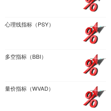
羊
由
称
成
量
喜
（MA）
荡
2016-
BR
叫
交
比
移
量
04-22
线
0
作
量
率
动
指
心理线指标（PSY）
2212
与
指
法、
（VR）
平
标
心
羊
AR
数
累
用
均
喜
（OSC）
理
2016-
线
平
积
途：
线
一、
线
04-22
共
均
0
能
该
（MA）
震
指
多空指标（BBI）
1975
同
数
量
指
指
荡
标
多
羊
组
指
线），
标
标
量
喜
（PSY）
空
2016-
成，
标，
俗
主
概
指
心
指
04-22
其
它
称
0
要
述
标
理
标
量价指标（WVAD）
2912
中
也
能
的
移
OSC
线
（BBI）
量
羊
BR
是
量
作
动
是
指
喜
Ｂ
价
2016-
线
一
潮，
用
平
用
标
Ｂ