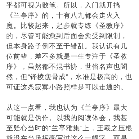
乎都可视为败笔。所以，入门就开搞
《兰亭序》的，十有八九都会走火入
魔。比较起来，起步就专练《圣教序》
的，尽管可能愈到后面会愈受到限制，
但本身路子倒不至于错乱。我认识有几
位前辈，差不多就是一生专注于《圣教
序》，虽然都不混书协，世俗名声也闇
然，但“锋棱瘦骨成”，水准是极高的，也
可证这条寂寞小路照样是可以走通的。
从这一点看，我也认为《兰亭序》最大
可能就是伪作。以我的阅读体会，我甚
至疑心当时的“兰亭雅集”上，王羲之压根
就没在当场挥毫写过这么一幅字，而是