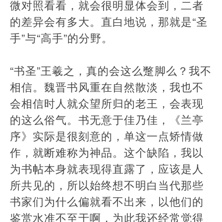
微对照看看，就会很明显体会到，二者
的差异会有多大。直白地说，那就是“圣
手”与“高手”的分野。
“书圣”王羲之，真的会这么蹩脚么？我不
相信。魏晋书风重在自然散淡，我也不
会相信时人就众望所归的老王，会表现
的这么俗气。书无意于佳乃佳，《兰亭
序》实际是很刻意的，单这一点矫情做
作，就断难称为神品。这个缺陷，我以
为书帖本身就表现得直露了，应该是人
所共见的，所以始终想不明白当代那些
书家们为什么偏就看不出来，以他们的
鉴赏水准不至于啊，为此我还经常觉得