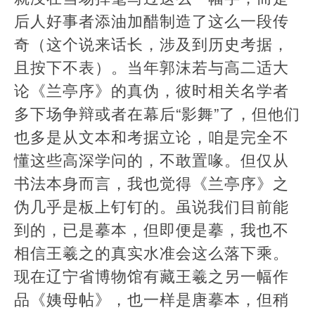
后人好事者添油加醋制造了这么一段传
奇（这个说来话长，涉及到历史考据，
且按下不表）。当年郭沫若与高二适大
论《兰亭序》的真伪，彼时相关名学者
多下场争辩或者在幕后“影舞”了，但他们
也多是从文本和考据立论，咱是完全不
懂这些高深学问的，不敢置喙。但仅从
书法本身而言，我也觉得《兰亭序》之
伪几乎是板上钉钉的。虽说我们目前能
到的，已是摹本，但即便是摹，我也不
相信王羲之的真实水准会这么落下乘。
现在辽宁省博物馆有藏王羲之另一幅作
品《姨母帖》，也一样是唐摹本，但稍