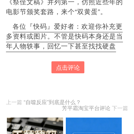
《祭侄文稿》并列第一，仿照近些年的
电影节颁奖套路，来个“双黄蛋”。
各位『快码』爱好者：欢迎你补充更
多资料或图片。不管是快码本身还是当
年人物轶事，回忆一下甚至找找硬盘
点击评论
本
文
由
羊
喜
上一篇
“自噬反应”到底是什么？
于
芳平霜淘宝平台评论
下一篇
2025-
01-
02
相
发
关
布,