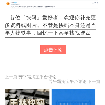
各位『快码』爱好者：欢迎你补充更
多资料或图片。不管是快码本身还是当
年人物轶事，回忆一下甚至找找硬盘
点击评论
本
文
由
羊
喜
上一篇
芳平霜淘宝平台评论
于
芳平霜淘宝平台评论
下一篇
2021-
03-
18
相
发
关
布,