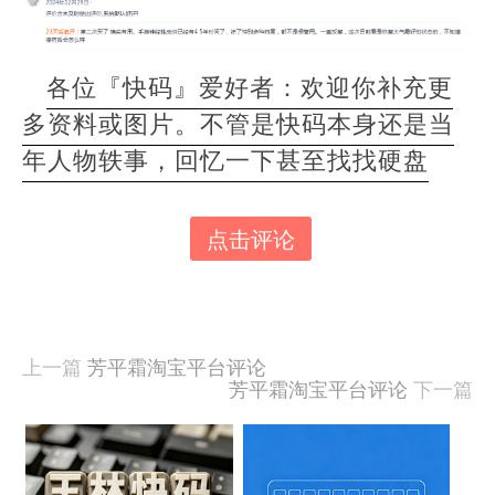
各位『快码』爱好者：欢迎你补充更
多资料或图片。不管是快码本身还是当
年人物轶事，回忆一下甚至找找硬盘
点击评论
本
文
由
羊
喜
上一篇
芳平霜淘宝平台评论
于
芳平霜淘宝平台评论
下一篇
2021-
03-
18
相
发
关
布,