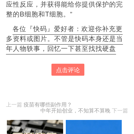
应性反应，并获得能给你提供保护的完
整的B细胞和T细胞。”
各位『快码』爱好者：欢迎你补充更
多资料或图片。不管是快码本身还是当
年人物轶事，回忆一下甚至找找硬盘
点击评论
本
文
由
羊
喜
上一篇
疫苗有哪些副作用？
于
中年开始创业，不知算不算晚
下一篇
2021-
06-
07
相
发