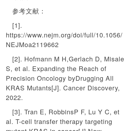
参考文献：
[1].
https://www.nejm.org/doi/full/10.1056/
NEJMoa2119662
[2]. Hofmann M H,Gerlach D, Misale
S, et al. Expanding the Reach of
Precision Oncology byDrugging All
KRAS Mutants[J]. Cancer Discovery,
2022.
[3]. Tran E, RobbinsP F, Lu Y C, et
al. T-cell transfer therapy targeting
mutant KRAS in cancer[J].New