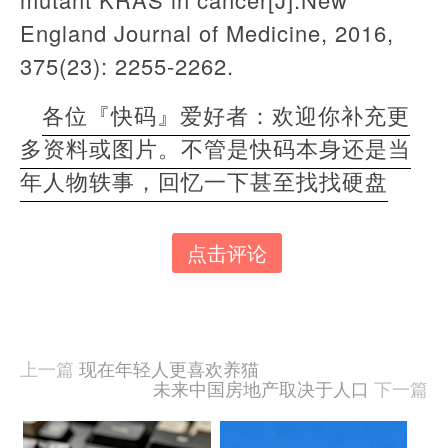
England Journal of Medicine, 2016,
375(23): 2255-2262.
各位『快码』爱好者：欢迎你补充更
多资料或图片。不管是快码本身还是当
年人物轶事，回忆一下甚至找找硬盘
点击评论
本
文
由
羊
喜
上一篇
现在年轻人更喜欢养猫
于
未来中国房地产取决于人口
下一篇
2022-
06-
04
相