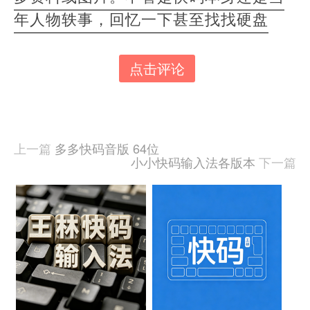
年人物轶事，回忆一下甚至找找硬盘
点击评论
本
文
由
羊
喜
上一篇
多多快码音版 64位
于
小小快码输入法各版本
下一篇
2026-
06-
03
相
发
关
布,
被
文
阅
读
章
86
次
『王
林