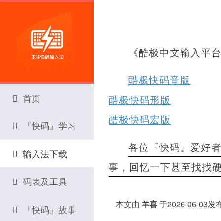
《酷极中文输入平
酷极快码音版
首页
酷极快码形版
酷极快码宏版
『快码』学习
各位『快码』爱好
输入法下载
事，回忆一下甚至找找
码表及工具
本文由
羊喜
于2026-06-03
『快码』故事