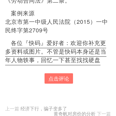
《劳动合同法》第二条。
案例来源
北京市第一中级人民法院（2015）一中
民终字第2709号
各位『快码』爱好者：欢迎你补充更
多资料或图片。不管是快码本身还是当
年人物轶事，回忆一下甚至找找硬盘
点击评论
本
文
由
羊
喜
上一篇
经济下行，骗子变多了
于
黄奇帆对房价的分析
下一篇
2024-