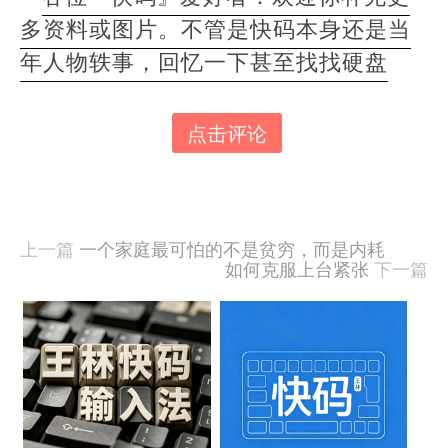
多资料或图片。不管是快码本身还是当
年人物轶事，回忆一下甚至找找硬盘
点击评论
本
文
由
羊
喜
上一篇
一个家庭最可怕的不是贫穷，而是内耗
于
如何克服上台紧张
下一篇
2022-
08-
06
相
发
关
布,
被
文
阅
读
章
1328