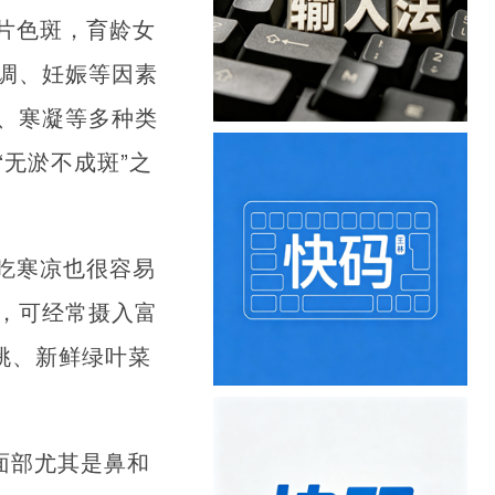
片色斑，育龄女
调、妊娠等因素
、寒凝等多种类
无淤不成斑”之
吃寒凉也很容易
，可经常摄入富
桃、新鲜绿叶菜
面部尤其是鼻和