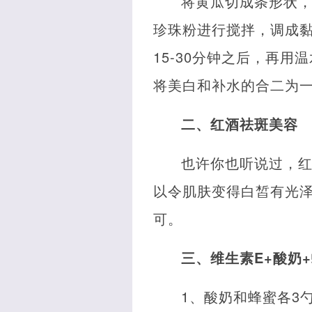
将黄瓜切成条形状
珍珠粉进行搅拌，调成
15-30分钟之后，再
将美白和补水的合二为
二、红酒祛斑美容
也许你也听说过，
以令肌肤变得白皙有光
可。
三、维生素E+酸奶
1、酸奶和蜂蜜各3