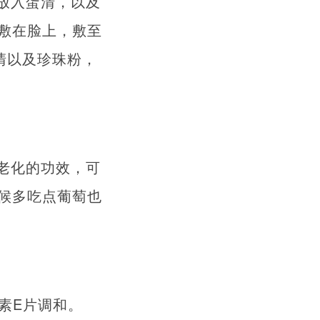
放入蛋清，以及
敷在脸上，敷至
清以及珍珠粉，
老化的功效，可
候多吃点葡萄也
素E片调和。