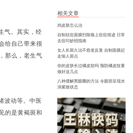
相关文章
鸡皮肤怎么治
生气。其实，经
自制祛痘面膜扫除脸上痘痘痕迹 日常
去痘印妙招指南
会给自己带来很
女人长斑久治不愈老反复 自制面膜赶
，那么，老生气
走恼人斑点
你的皮肤长过橘皮纹吗 预防橘皮纹要
做好这几点
八种缓解黑眼圈的方法 令眼部呈现水
润紧致状态
绪波动等。中医
见的是黄褐斑和