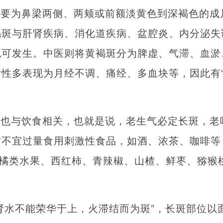
主要为鼻梁两侧、两颊或前额淡黄色到深褐色的成
褐斑与肝肾疾病、消化道疾病、盆腔炎、内分泌失
也可发生。中医则将黄褐斑分为脾虚、气滞、血淤
性多表现为月经不调、痛经、多血块等，因此有“
，也与饮食相关，也就是说，老生气必定长斑，老
时不宜过量食用刺激性食品，如酒、浓茶、咖啡等
柑橘类水果、西红柿、青辣椒、山楂、鲜枣、猕猴
肾水不能荣华于上，火滞结而为斑”，长斑部位以