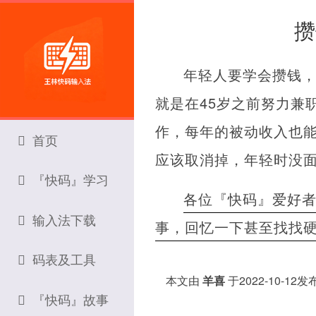
攒
年轻人要学会攒钱，
就是在45岁之前努力兼
作，每年的被动收入也
首页
应该取消掉，年轻时没
『快码』学习
各位『快码』爱好
输入法下载
事，回忆一下甚至找找
码表及工具
本文由
羊喜
于2022-10-12
『快码』故事