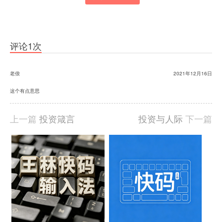
本
文
由
羊
喜
评论1次
于
2021-
12-
老俍
2021年12月16日
08
发
这个有点意思
布,
被
上一篇
投资箴言
投资与人际
下一篇
阅
读
8537
相
次
关
文
章
中
国