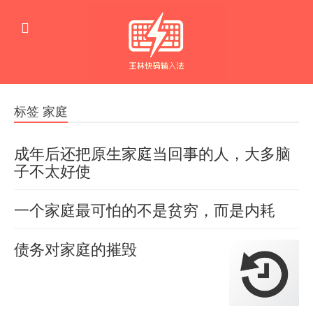
标签 家庭
成年后还把原生家庭当回事的人，大多脑
子不太好使
来
羊
一个家庭最可怕的不是贫穷，而是内耗
喜
自
2022-
一
读
羊
10-16
债务对家庭的摧毁
喜
个
0
者
2022-
1374
网
家
羊
08-05
朋
喜
友：
0
庭
友“吃
2022-
1558