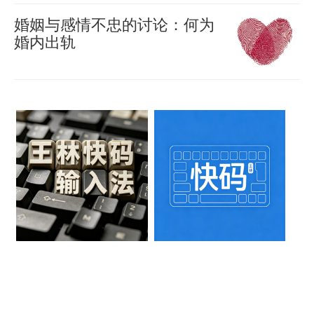
今
01-21
最
心
0
婚姻与感情不忠的讨论：何为
天
可
1257
妄
婚内出轨
和
怕
想”的
美
老
羊
的
提
喜
国
公
不
2022-
问：
副
01-10
因
是
90
奶
0
总
为
1673
贫
天
爸
统
债
穷，
热
你
麦
务
而
门
好，
克
为
是
文
都
·
题
内
章
说
彭
发
耗
童
斯
『快
生
古
码』
年
（Mike
爱
了
人
不
好
Pence）