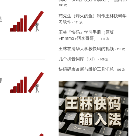
135 次
苟先生（烤火的鱼）制作王林快码学
是
习软件
- 131 次
的
王林『快码』学习手册（原版
+mmm3+阿李哥哥）
- 111 次
王林在清华大学教快码的视频
- 110 次
几个拼音词库（txt）
- 109 次
快码码表诊断与维护工具汇总
- 103 次
那
，