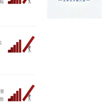
幅
拉
，
要
散