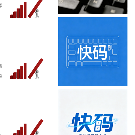
容
越
厚