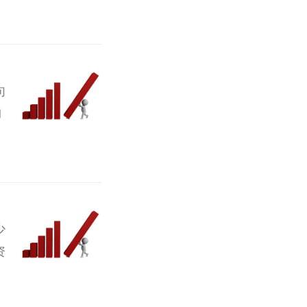
句
构
少
资