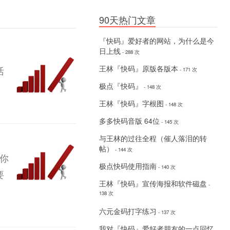
90天热门文章
『快码』爱好者的网站，为什么是今
日上线
- 288 次
王林『快码』原版各版本
活
- 171 次
极点『快码』
- 148 次
王林『快码』字根图
- 148 次
多多快码音版 64位
- 145 次
与王林的过往全程（催人落泪的转
帖）
- 144 次
你
极点快码使用指南
- 140 次
要
王林『快码』宣传海报和软件磁盘
-
138 次
六元金码打字练习
- 137 次
我对『快码』爱好者朋友的一点回忆
-