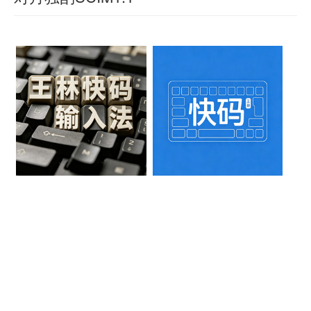
法
已
2026-
88
系
对
法
羊
06-04
乃
装
喜
统
月
0
目
吾
2026-
79
有
90
安
独
06-03
前
初
scim
天
0
装
酌:
这
91
接
安
热
了
这
SLED
触
装
门
IBUS
两
10
linux
过
文
和
个
SP1
为
程:
章
ibus
试
系
汉
1、
－
用
『快
统
文
解
码』
table
了
i585
爱
输
压
包
一
好
架
入
者
Wubi.txt
进
下
构
的
之
到
网
入
linux
下
不
站，
根
目
中
为
调