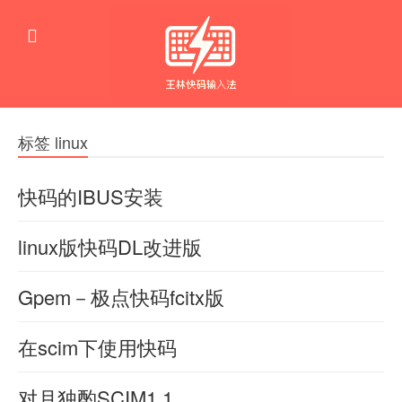
标签 linux
快码的IBUS安装
一、
羊
linux版快码DL改进版
喜
自
2026-
条
动
羊
06-04
Gpem－极点快码fcitx版
喜
件：
0
安
2026-
82
此
linux
羊
06-04
装
在scim下使用快码
喜
输
0
系
确
2026-
76
本
入
羊
06-04
统，
保
对月独酌SCIM1.1
喜
方
0