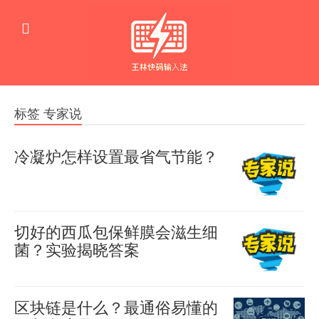
标签 专家说
冷凝炉怎样设置最省气节能？
要
羊
喜
想
2023-
让
01-19
切好的西瓜包保鲜膜会滋生细
0
冷
菌？实验揭晓答案
1618
凝
来
羊
炉
喜
源：
区块链是什么？最通俗易懂的
2022-
产
杭
07-30