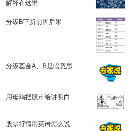
解释在这里
0
生
州
最
1473
羊
冷
网
喜
近
分级B下折前因后果
2020-
凝
“空
这
为
02-14
羊
达
调
0
喜
几
什
2957
2017-
到
+Wi-
年，
么
02-24
最
Fi+西
0
比
要
2839
高
瓜”作
分级基金A、B是啥意思
特
进
的
为
很
币
行
婴
能
宁
公
多
被
下
2017-
效，
认
小
02-23
炒
折
用母鸡把股市给讲明白
0
最
的
散
得
下
从
2813
婴
重
夏
根
宁
沸
折
前，
要
2017-
天
本
股票行情用英语怎么说
沸
条
在
02-09
的
正
没
0