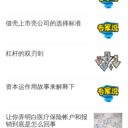
Dow
扬
款
一
羊
2680
是
确
有
喜
Jones
扬，
是
片
2016-
保
打
搞
Industrial
还
国
广
09-05
借壳上市壳公司的选择标准
证
开
0
清
Average
有
内
阔
壳
3193
羊
回
方
楚
up
另
分
的
喜
公
水
式，
B
2016-
123.72
一
级
大
司
08-31
杠杆的双刃剑
温
是
类
points.
个
基
0
草
的
讲
度
4243
很
基
羊
道
陌
金
原
市
喜
杠
在
多
金
琼
生
的
上，
2016-
值
杆，
露
人
07-21
的
工
的
主
有
资本运作用故事来解释下
大
0
有
点
的
底
业
2658
名
要
很
故
小
羊
一
温
夏
细，
指
词。“区
条
多
喜
事
是
个
度
日“标
2016-
只
数
块
款，
只
一：
评
07-20
让你弄明白医疗保险帐户和报
很
55℃
配”。
知
上
0
链”，
跟
母
炎
价
销到底是怎么回事
古
之
2611
切
道