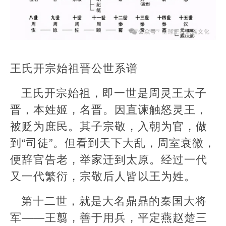
王氏开宗始祖晋公世系谱
王氏开宗始祖，即一世是周灵王太子
晋，本姓姬，名晋。因直谏触怒灵王，
被贬为庶民。其子宗敬，入朝为官，做
到“司徒”。但看到天下大乱，周室衰微，
便辞官告老，举家迁到太原。经过一代
又一代繁衍，宗敬后人皆以王为姓。
第十二世，就是大名鼎鼎的秦国大将
军——王翦，善于用兵，平定燕赵楚三