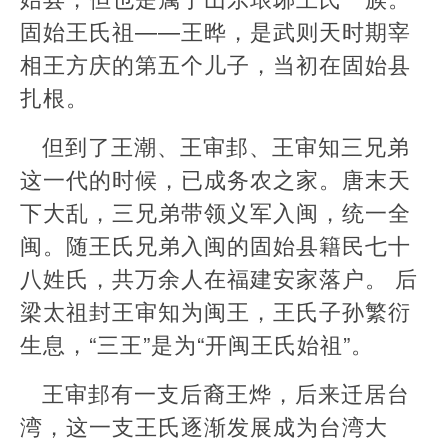
固始王氏祖——王晔，是武则天时期宰
相王方庆的第五个儿子，当初在固始县
扎根。
但到了王潮、王审邽、王审知三兄弟
这一代的时候，已成务农之家。唐末天
下大乱，三兄弟带领义军入闽，统一全
闽。随王氏兄弟入闽的固始县籍民七十
八姓氏，共万余人在福建安家落户。 后
梁太祖封王审知为闽王，王氏子孙繁衍
生息，“三王”是为“开闽王氏始祖”。
王审邽有一支后裔王烨，后来迁居台
湾，这一支王氏逐渐发展成为台湾大