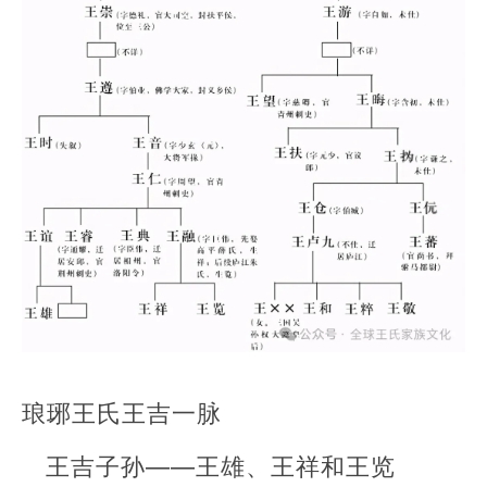
琅琊王氏王吉一脉
王吉子孙——王雄、王祥和王览