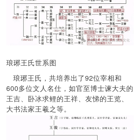
琅琊王氏世系图
琅琊王氏，共培养出了92位宰相和
600多位文人名仕，如官至博士谏大夫的
王吉、卧冰求鲤的王祥、友悌的王览、
大书法家王羲之等。