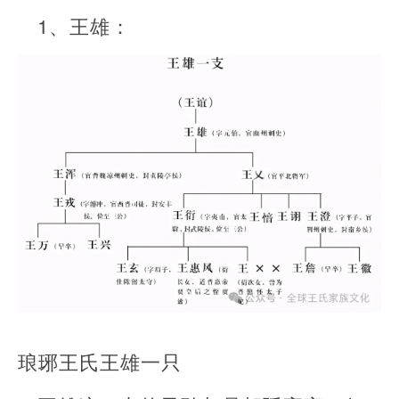
1、王雄：
琅琊王氏王雄一只