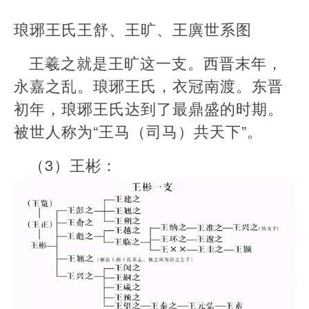
琅琊王氏王舒、王旷、王廙世系图
王羲之就是王旷这一支。西晋末年，
永嘉之乱。琅琊王氏，衣冠南渡。东晋
初年，琅琊王氏达到了最鼎盛的时期。
被世人称为“王马（司马）共天下”。
（3）王彬：