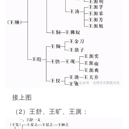
接上图
（2）王舒、王旷、王廙：