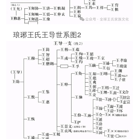
琅琊王氏王导世系图2