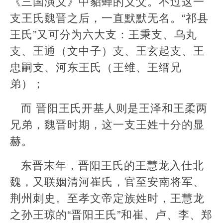
《三国演义》中貂蝉的义父。不过这一
支王氏魏晋之后，一直默默无名。“祁县
王氏”又可分为六大支：王秉支、乌丸
支、王通（文中子）支、王玄起支、王
忠嗣支、河东王氏（王维、王缙兄
弟）；
而 晋阳王氏开基人则是王泽和王柔两
兄弟，魏晋时期，这一支王姓十分的显
赫。
东晋末年，晋阳王氏的王慧龙入仕北
魏，又联姻清河崔氏，官至安南将军、
荆州刺史。至孝文帝定族姓时，王慧龙
之孙王琼的“晋阳王氏”和崔、卢、李、郑