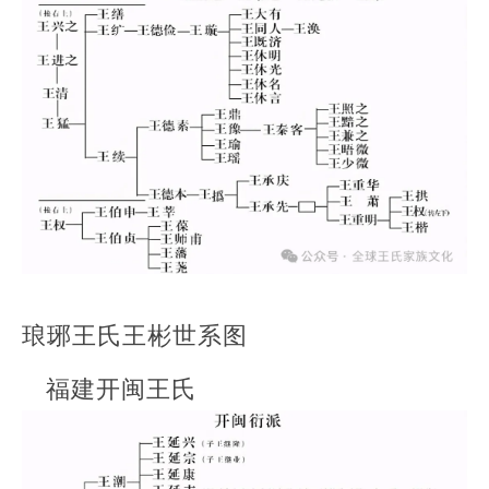
琅琊王氏王彬世系图
福建开闽王氏