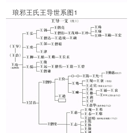
琅邪王氏王导世系图1