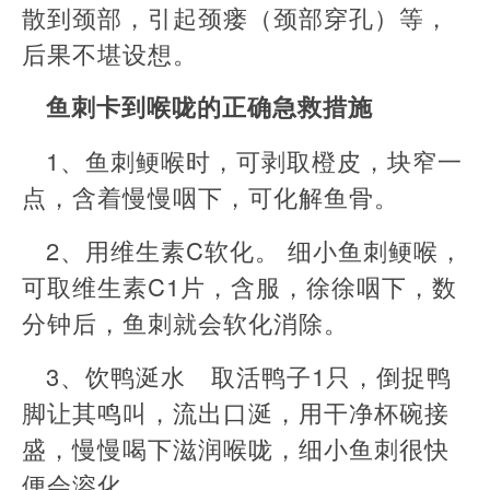
散到颈部，引起颈瘘（颈部穿孔）等，
后果不堪设想。
鱼刺卡到喉咙的正确急救措施
1、鱼刺鲠喉时，可剥取橙皮，块窄一
点，含着慢慢咽下，可化解鱼骨。
2、用维生素C软化。 细小鱼刺鲠喉，
可取维生素C1片，含服，徐徐咽下，数
分钟后，鱼刺就会软化消除。
3、饮鸭涎水 取活鸭子1只，倒捉鸭
脚让其鸣叫，流出口涎，用干净杯碗接
盛，慢慢喝下滋润喉咙，细小鱼刺很快
便会溶化。