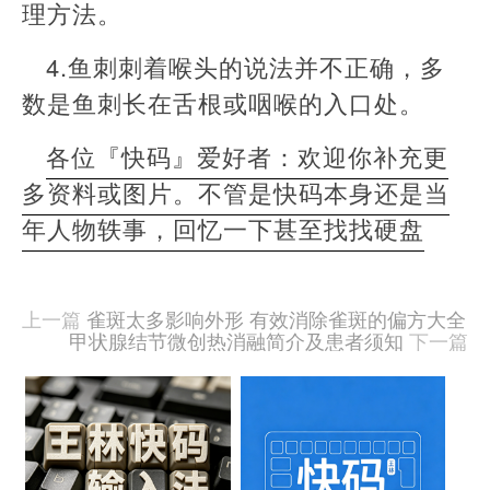
理方法。
4.鱼刺刺着喉头的说法并不正确，多
数是鱼刺长在舌根或咽喉的入口处。
各位『快码』爱好者：欢迎你补充更
多资料或图片。不管是快码本身还是当
年人物轶事，回忆一下甚至找找硬盘
本
文
由
上一篇
雀斑太多影响外形 有效消除雀斑的偏方大全
羊
甲状腺结节微创热消融简介及患者须知
下一篇
喜
于
相
2020-
09-
关
15
文
发