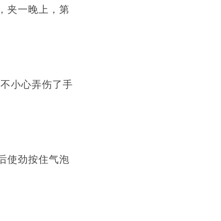
，夹一晚上，第
样不小心弄伤了手
后使劲按住气泡