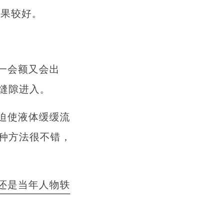
效果较好。
一会额又会出
缝隙进入。
迫使液体缓缓流
种方法很不错，
还是当年人物轶