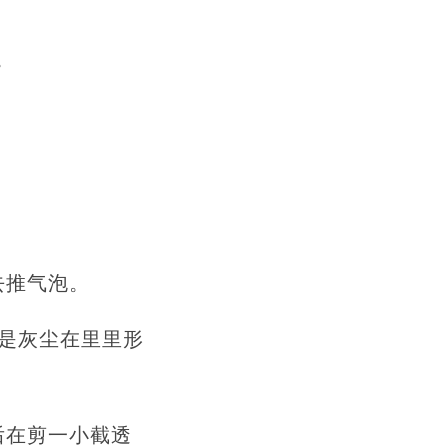
。
去推气泡。
这是灰尘在里里形
后在剪一小截透