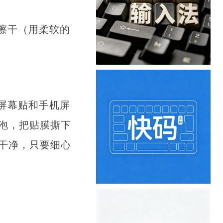
擦干（用柔软的
屏幕贴和手机屏
泡，把贴膜撕下
干净，只要细心