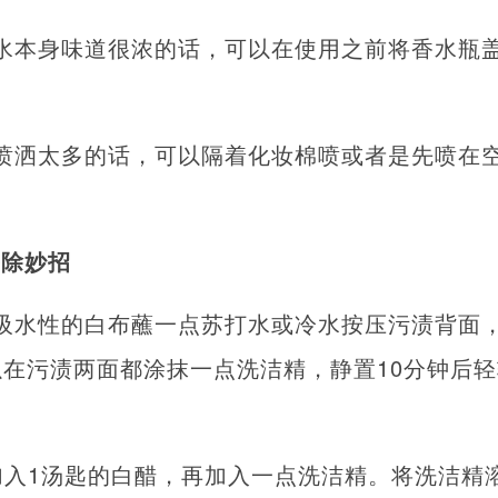
水本身味道很浓的话，可以在使用之前将香水瓶
喷洒太多的话，可以隔着化妆棉喷或者是先喷在
去除妙招
吸水性的白布蘸一点苏打水或冷水按压污渍背面
在污渍两面都涂抹一点洗洁精，静置10分钟后
加入1汤匙的白醋，再加入一点洗洁精。将洗洁精