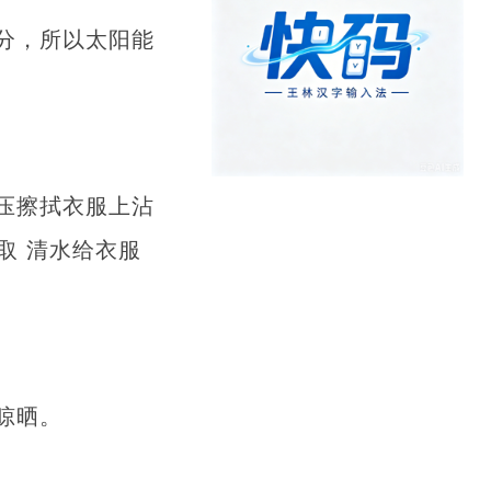
分，所以太阳能
压擦拭衣服上沾
取 清水给衣服
晾晒。