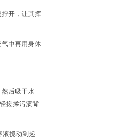
盖拧开，让其挥
空气中再用身体
，然后吸干水
轻轻搓揉污渍背
溶液搅动到起