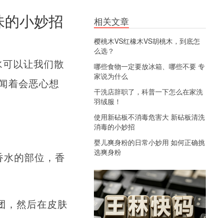
味的小妙招
相关文章
樱桃木VS红橡木VS胡桃木，到底怎
么选？
水可以让我们散
哪些食物一定要放冰箱、哪些不要 专
家说为什么
闻着会恶心想
干洗店辞职了，科普一下怎么在家洗
羽绒服！
使用新砧板不消毒危害大 新砧板清洗
消毒的小妙招
婴儿爽身粉的日常小妙用 如何正确挑
选爽身粉
香水的部位，香
团，然后在皮肤