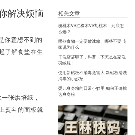
你解决烦恼
相关文章
樱桃木VS红橡木VS胡桃木，到底怎
么选？
是你意想不到的
哪些食物一定要放冰箱、哪些不要 专
家说为什么
起了解食盐在生
干洗店辞职了，科普一下怎么在家洗
羽绒服！
使用新砧板不消毒危害大 新砧板清洗
消毒的小妙招
婴儿爽身粉的日常小妙用 如何正确挑
选爽身粉
拿一张烘培纸，
上熨斗的面板就