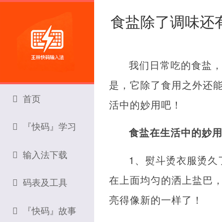
食盐除了调味还
我们日常吃的食盐
是，它除了食用之外还
首页
活中的妙用吧！
『快码』学习
食盐在生活中的妙
输入法下载
1、熨斗烫衣服烫久
在上面均匀的洒上盐巴
码表及工具
亮得像新的一样了！
『快码』故事