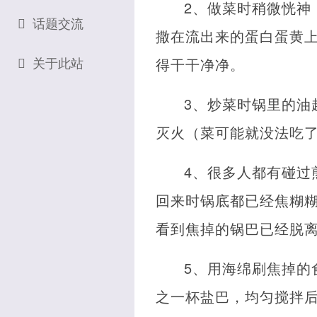
2、做菜时稍微恍神
话题交流
撒在流出来的蛋白蛋黄上
关于此站
得干干净净。
3、炒菜时锅里的油
灭火（菜可能就没法吃了
4、很多人都有碰过
回来时锅底都已经焦糊糊
看到焦掉的锅巴已经脱
5、用海绵刷焦掉的
之一杯盐巴，均匀搅拌