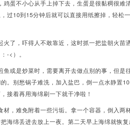
，鸡蛋不小心从手上掉下去，生蛋是很黏稠很难
，过10到15分钟后就可以直接用纸擦掉，轻松
起火了，吓得人不敢靠近，这时抓一把盐朝火苗
：-<）。
煎鱼或是炒菜时，需要离开去做点别的事，但是
的。别愁锅子难洗，加入盐巴，倒一点水静置1
离，接着再用海绵刷一下就干净啦！
食材，难免附着一些污垢。拿一个容器，倒入两
后把海绵丢进去放上一夜。第二天早上海绵就恢复