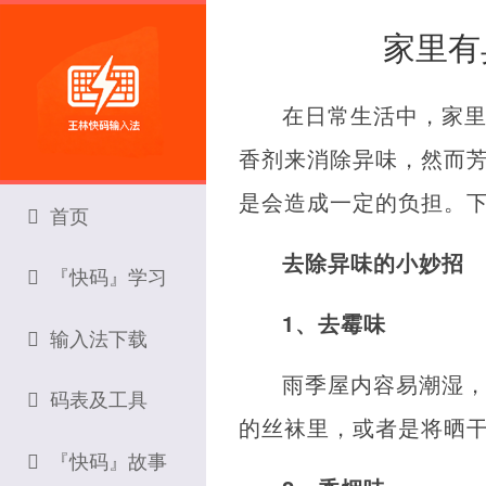
家里有
在日常生活中，家
香剂来消除异味，然而
是会造成一定的负担。
首页
去除异味的小妙招
『快码』学习
1、去霉味
输入法下载
雨季屋内容易潮湿
码表及工具
的丝袜里，或者是将晒
『快码』故事