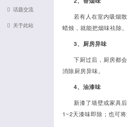
2、香烟味
话题交流
若有人在室内吸烟
关于此站
蜡烛，就能把烟味袪除
3、厨房异味
下厨过后，厨房都
消除厨房异味。
4、油漆味
新漆了墙壁或家具
1~2天漆味即除；也可