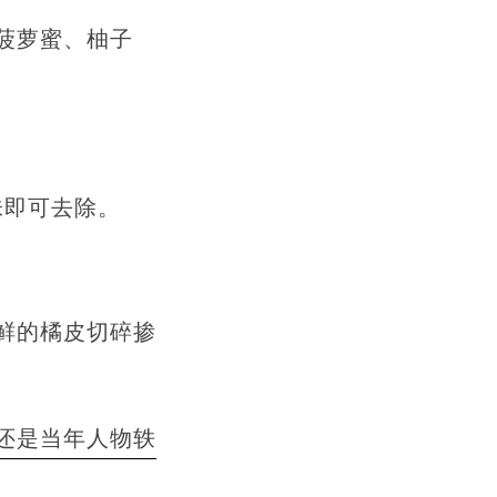
菠萝蜜、柚子
味即可去除。
鲜的橘皮切碎掺
还是当年人物轶