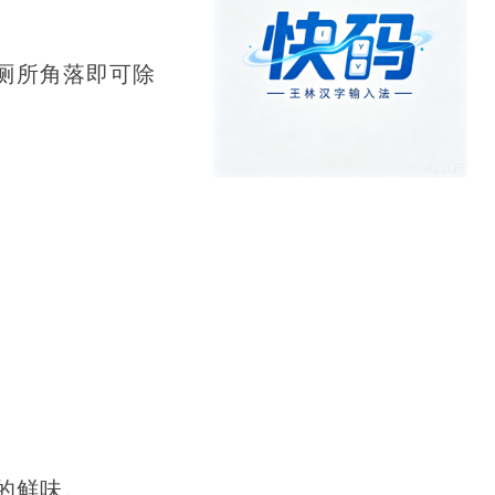
厕所角落即可除
的鲜味。