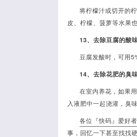
将柠檬汁或切开的
皮、柠檬、菠萝等水果
13、去除豆腐的酸
豆腐发酸时，可用5
14、去除花肥的臭
在室内养花，如果
入液肥中一起浇灌，臭
各位『快码』爱好
事，回忆一下甚至找找