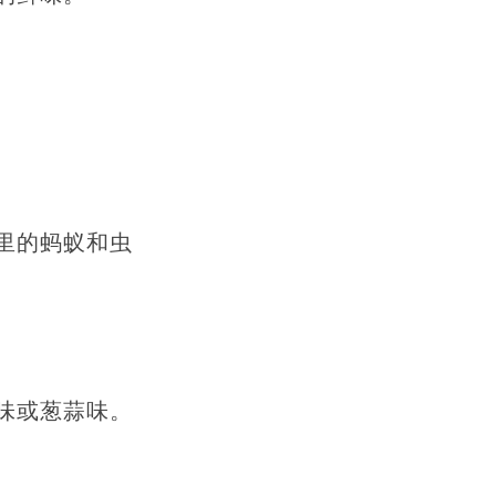
里的蚂蚁和虫
味或葱蒜味。