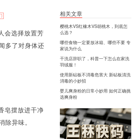
相关文章
门
樱桃木VS红橡木VS胡桃木，到底怎
人会选择放置芳
么选？
哪些食物一定要放冰箱、哪些不要 专
闻多了对身体还
家说为什么
干洗店辞职了，科普一下怎么在家洗
羽绒服！
使用新砧板不消毒危害大 新砧板清洗
消毒的小妙招
婴儿爽身粉的日常小妙用 如何正确挑
选爽身粉
香皂摆放进干净
消除异味。