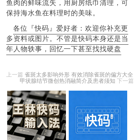
鱼肉的鲜味流失，用厨房纸巾清理，可
保持海水鱼在料理时的美味。
各位『快码』爱好者：欢迎你补充更
多资料或图片。不管是快码本身还是当
年人物轶事，回忆一下甚至找找硬盘
本
文
由
上一篇
雀斑太多影响外形 有效消除雀斑的偏方大全
羊
甲状腺结节微创热消融简介及患者须知
下一篇
喜
于
相
2020-
09-
关
15
文
发
布,
章
被
阅
樱