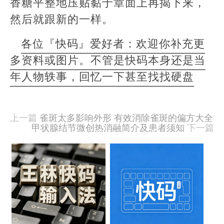
香糖平整地压贴黏于章面上再揭下来，
然后就跟新的一样。
各位『快码』爱好者：欢迎你补充更
多资料或图片。不管是快码本身还是当
年人物轶事，回忆一下甚至找找硬盘
本
文
由
上一篇
雀斑太多影响外形 有效消除雀斑的偏方大全
羊
甲状腺结节微创热消融简介及患者须知
下一篇
喜
于
相
2020-
09-
关
15
文
发
布,
章
被
阅
樱