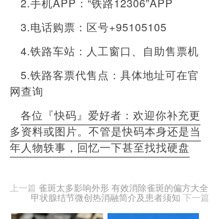
2.手机APP：“铁路12306”APP
3.电话购票：区号+95105105
4.铁路车站：人工窗口、自助售票机
5.铁路客票代售点：具体地址可在官
网查询
各位『快码』爱好者：欢迎你补充更
多资料或图片。不管是快码本身还是当
年人物轶事，回忆一下甚至找找硬盘
本
文
由
上一篇
雀斑太多影响外形 有效消除雀斑的偏方大全
羊
甲状腺结节微创热消融简介及患者须知
下一篇
喜
于