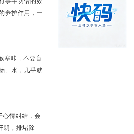
有事半功倍的效
的养护作用，一
喉塞咔，不要盲
物。水，几乎就
。
于心情纠结，会
开朗，排堵除