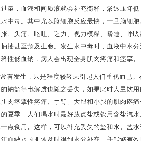
水过量，血液和间质液就会补充衡释，渗透压降低
生水中毒。其中尤以脑细胞反应最快，一旦脑细胞
脑胀、头痛、呕吐、乏力、视力模糊、嗜睡、呼吸
、抽搐甚至危及生命。发生水中毒时，血液中水分
衡释性低血钠，病人会出现全身肌肉疼痛和痉挛。
中常有发生，只是程度较轻未引起人们重视而已。
内的钠盐等电解质也随之丢失，如果此时大量饮用
或肌肉痉挛性疼痛。手臂、大腿和小腿的肌肉疼痛
热的夏季，人们喝水时最好放点盐或饮用含盐汽水
咸一点食用。这样，可以补充丢失的盐和水。盐水
出汗而缺水的肌体及时得到水分补充，并能够有效