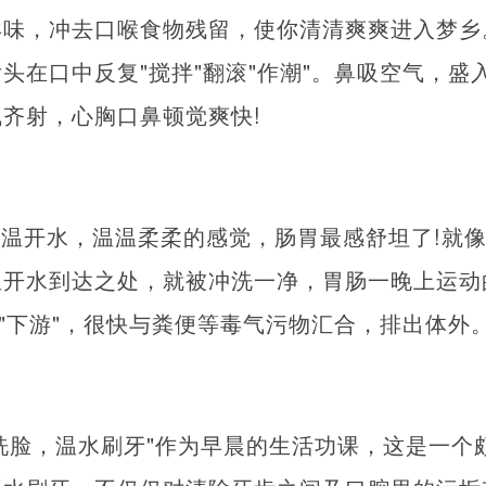
异味，冲去口喉食物残留，使你清清爽爽进入梦乡
头在口中反复"搅拌"翻滚"作潮"。鼻吸空气，盛
齐射，心胸口鼻顿觉爽快!
温开水，温温柔柔的感觉，肠胃最感舒坦了!就
温开水到达之处，就被冲洗一净，胃肠一晚上运动
向"下游"，很快与粪便等毒气污物汇合，排出体外
洗脸，温水刷牙"作为早晨的生活功课，这是一个