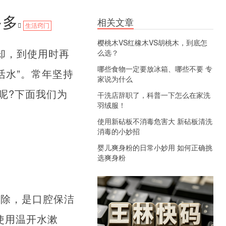
多多
相关文章
生活窍门
樱桃木VS红橡木VS胡桃木，到底怎
却，到使用时再
么选？
哪些食物一定要放冰箱、哪些不要 专
活水”。常年坚持
家说为什么
呢?下面我们为
干洗店辞职了，科普一下怎么在家洗
羽绒服！
使用新砧板不消毒危害大 新砧板清洗
消毒的小妙招
婴儿爽身粉的日常小妙用 如何正确挑
选爽身粉
去除，是口腔保洁
使用温开水漱