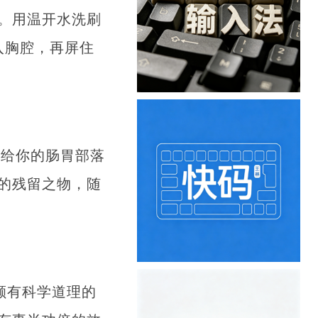
。用温开水洗刷
入胸腔，再屏住
像给你的肠胃部落
的残留之物，随
。
颇有科学道理的