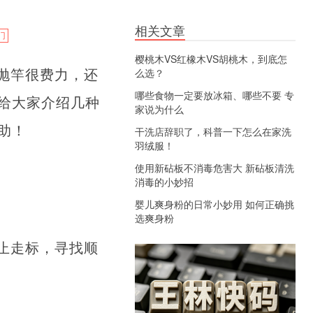
相关文章
门
樱桃木VS红橡木VS胡桃木，到底怎
抛竿很费力，还
么选？
哪些食物一定要放冰箱、哪些不要 专
给大家介绍几种
家说为什么
助！
干洗店辞职了，科普一下怎么在家洗
羽绒服！
使用新砧板不消毒危害大 新砧板清洗
消毒的小妙招
婴儿爽身粉的日常小妙用 如何正确挑
选爽身粉
止走标，寻找顺