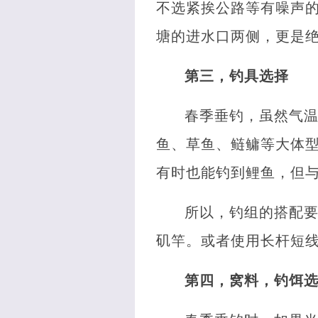
不选紧挨公路等有噪声
塘的进水口两侧，更是
第三，钓具选择
春季垂钓，虽然气
鱼、草鱼、鲢鳙等大体
有时也能钓到鲤鱼，但
所以，钓组的搭配
矶竿。或者使用长杆短
第四，窝料，钓饵