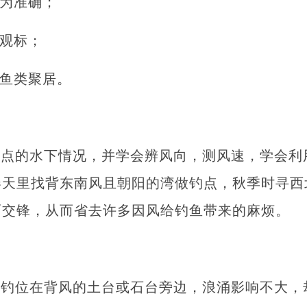
较为准确；
易观标；
于鱼类聚居。
钓点的水下情况，并学会辨风向，测风速，学会利
春天里找背东南风且朝阳的湾做钓点，秋季时寻西
面交锋，从而省去许多因风给钓鱼带来的麻烦。
，钓位在背风的土台或石台旁边，浪涌影响不大，