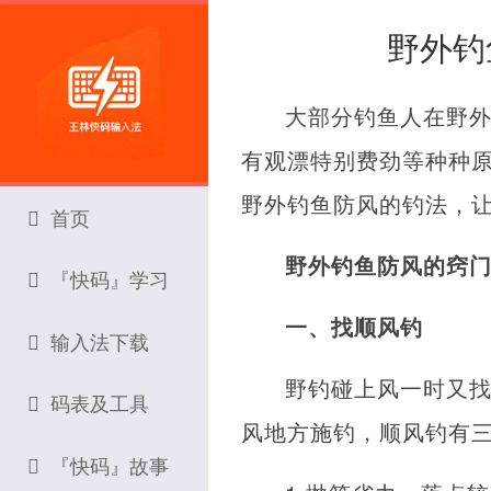
野外钓
大部分钓鱼人在野
有观漂特别费劲等种种
野外钓鱼防风的钓法，
首页
野外钓鱼防风的窍
『快码』学习
一、找顺风钓
输入法下载
野钓碰上风一时又
码表及工具
风地方施钓，顺风钓有
『快码』故事