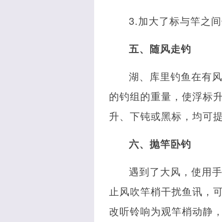
3.加大了标与竿之
五、随风走钓
湖、库里钓鱼在有
的钓组的重量，使浮标
升、下钝或黑标，均可
六、抛竿卧钓
遇到了大风，使用
止风吹竿梢干扰鱼讯，
改听铃响为观竿梢动静