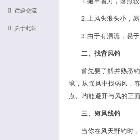
1.抛竿省力，落点
话题交流
2.上风头浪头小，
关于此站
3.由于有洄流，易
二、找背风钓
首先要了解并熟悉
境，从强风中找弱风，
点。均能避开与风的正
三、短风线钓
当你在风天野钓时