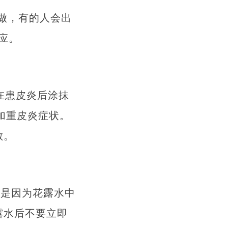
做，有的人会出
应。
在患皮炎后涂抹
加重皮炎症状。
敏。
这是因为花露水中
露水后不要立即