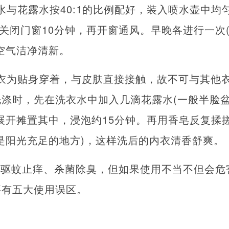
水与花露水按40:1的比例配好，装入喷水壶中均
后关闭门窗10分钟，再开窗通风。早晚各进行一次
空气洁净清新。
衣为贴身穿着，与皮肤直接接触，故不可与其他
涤时，先在洗衣水中加入几滴花露水(一般半脸盆
展开摊置其中，浸泡约15分钟。再用香皂反复揉
是阳光充足的地方)，这样洗后的内衣清香舒爽。
来驱蚊止痒、杀菌除臭，但如果使用不当不但会危
要有五大使用误区。