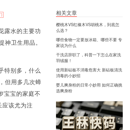
相关文章
门
樱桃木VS红橡木VS胡桃木，到底怎
花露水的主要功
么选？
哪些食物一定要放冰箱、哪些不要 专
提神卫生用品。
家说为什么
干洗店辞职了，科普一下怎么在家洗
羽绒服！
乎特别多，什么
使用新砧板不消毒危害大 新砧板清洗
消毒的小妙招
，但用多几次蟑
婴儿爽身粉的日常小妙用 如何正确挑
选爽身粉
3岁宝宝的家庭不
长应该尤为注