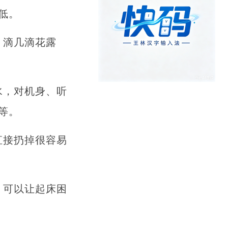
低。
，滴几滴花露
水，对机身、听
等。
直接扔掉很容易
，可以让起床困