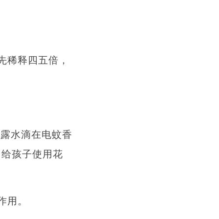
先稀释四五倍，
花露水滴在电蚊香
;给孩子使用花
作用。