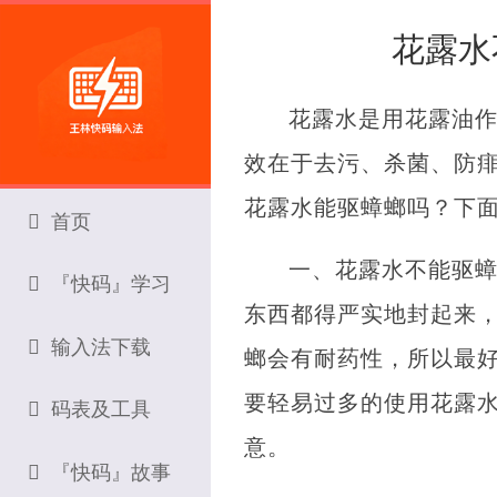
花露水
花露水是用花露油
效在于去污、杀菌、防
花露水能驱蟑螂吗？下
首页
一、花露水不能驱
『快码』学习
东西都得严实地封起来
输入法下载
螂会有耐药性，所以最好
要轻易过多的使用花露
码表及工具
意。
『快码』故事