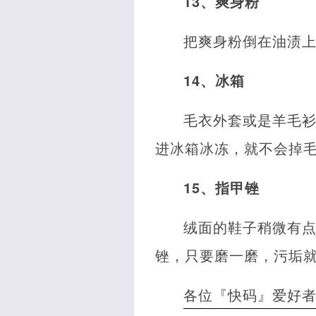
13、爽身粉
把爽身粉倒在油渍
14、冰箱
毛衣外套或是羊毛
进冰箱冰冻，就不会掉
15、指甲锉
绒面的鞋子稍微有
锉，只要磨一磨，污垢
各位『快码』爱好