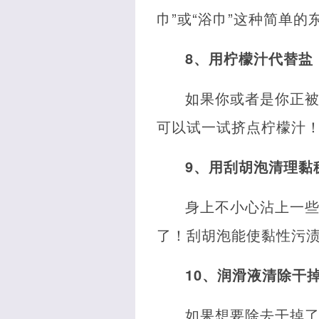
巾”或“浴巾”这种简单
8、用柠檬汁代替盐
如果你或者是你正
可以试一试挤点柠檬汁
9、用刮胡泡清理黏
身上不小心沾上一
了！刮胡泡能使黏性污
10、润滑液清除干
如果想要除去干掉