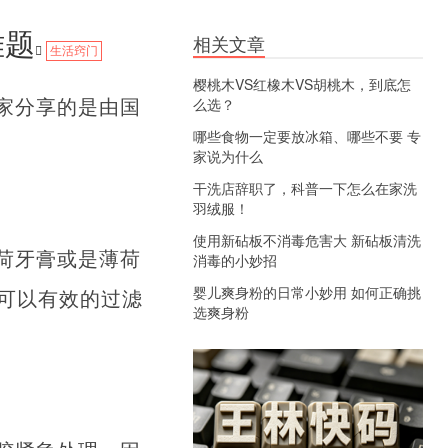
难题
相关文章
生活窍门
樱桃木VS红橡木VS胡桃木，到底怎
家分享的是由国
么选？
哪些食物一定要放冰箱、哪些不要 专
家说为什么
干洗店辞职了，科普一下怎么在家洗
羽绒服！
使用新砧板不消毒危害大 新砧板清洗
荷牙膏或是薄荷
消毒的小妙招
婴儿爽身粉的日常小妙用 如何正确挑
可以有效的过滤
选爽身粉