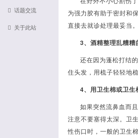
在野外不小心割伤
话题交流
为强力胶有助于密封和保
直接去就诊处理最妥当
关于此站
3、酒精整理乱糟糟
还在因为蓬松打结
住头发，用梳子轻轻地
4、用卫生棉或卫生
如果突然流鼻血而
注意不要塞得太深。卫
性伤口时，一般的卫生