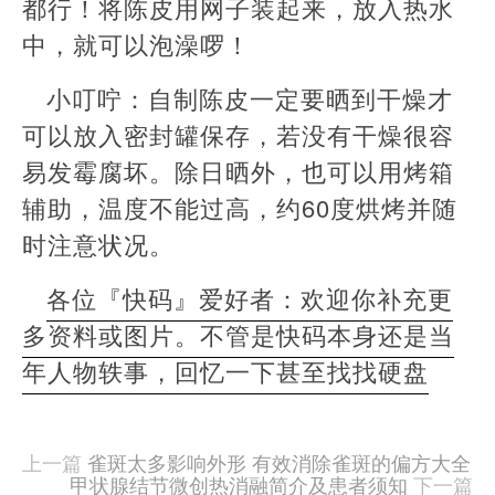
都行！将陈皮用网子装起来，放入热水
中，就可以泡澡啰！
小叮咛：自制陈皮一定要晒到干燥才
可以放入密封罐保存，若没有干燥很容
易发霉腐坏。除日晒外，也可以用烤箱
辅助，温度不能过高，约60度烘烤并随
时注意状况。
各位『快码』爱好者：欢迎你补充更
多资料或图片。不管是快码本身还是当
年人物轶事，回忆一下甚至找找硬盘
本
文
由
上一篇
雀斑太多影响外形 有效消除雀斑的偏方大全
羊
甲状腺结节微创热消融简介及患者须知
下一篇