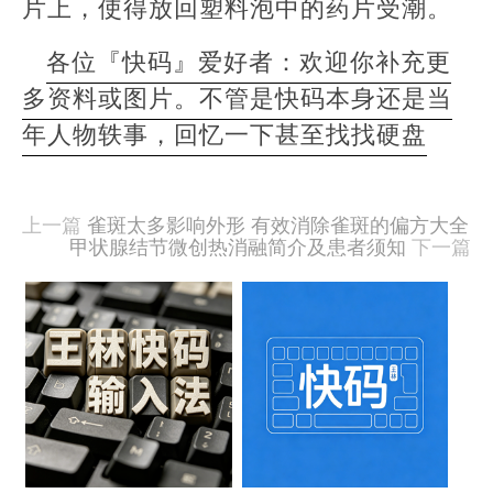
片上，使得放回塑料泡中的药片受潮。
各位『快码』爱好者：欢迎你补充更
多资料或图片。不管是快码本身还是当
年人物轶事，回忆一下甚至找找硬盘
本
文
由
上一篇
雀斑太多影响外形 有效消除雀斑的偏方大全
羊
甲状腺结节微创热消融简介及患者须知
下一篇
喜
于
相
2020-
09-
关
15
文
发
布,
章
被
阅
樱
读
桃
494