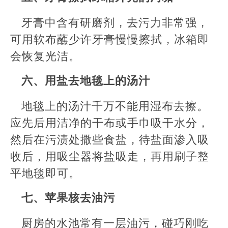
牙膏中含有研磨剂，去污力非常强，
可用软布蘸少许牙膏慢慢擦拭，冰箱即
会恢复光洁。
六、用盐去地毯上的汤汁
地毯上的汤汁千万不能用湿布去擦。
应先后用洁净的干布或手巾吸干水分，
然后在污渍处撒些食盐，待盐面渗入吸
收后，用吸尘器将盐吸走，再用刷子整
平地毯即可。
七、苹果核去油污
厨房的水池常有一层油污，碰巧刚吃