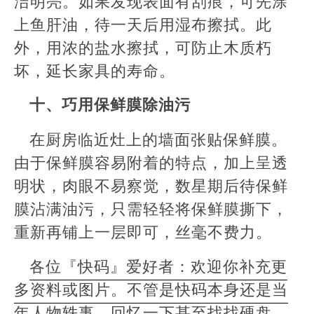
洁明亮。如果发现表面有刮痕，可先涂
上鱼肝油，待一天后用湿布擦拭。此
外，用浓的盐水擦拭，可防止木质朽
坏，延长家具的寿命。
十、巧用保鲜膜除油污
在厨房临近灶上的墙面张贴保鲜膜。
由于保鲜膜容易附着的特点，加上呈透
明状，肉眼不易察觉，数星期后待保鲜
膜沾满油污，只需轻轻将保鲜膜撕下，
重新再铺上一层即可，丝毫不费力。
各位『快码』爱好者：欢迎你补充更
多资料或图片。不管是快码本身还是当
年人物轶事，回忆一下甚至找找硬盘