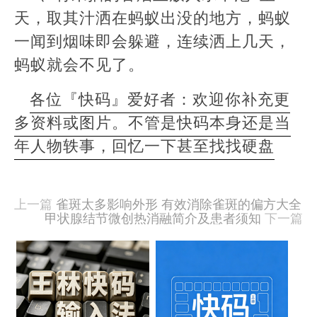
天，取其汁洒在蚂蚁出没的地方，蚂蚁
一闻到烟味即会躲避，连续洒上几天，
蚂蚁就会不见了。
各位『快码』爱好者：欢迎你补充更
多资料或图片。不管是快码本身还是当
年人物轶事，回忆一下甚至找找硬盘
本
文
由
上一篇
雀斑太多影响外形 有效消除雀斑的偏方大全
羊
甲状腺结节微创热消融简介及患者须知
下一篇
喜
于
相
2020-
09-
关
15
文
发
布,