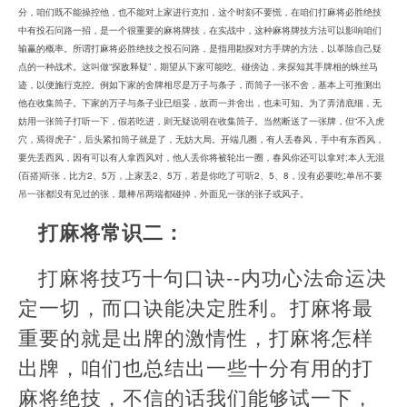
分，咱们既不能操控他，也不能对上家进行克扣，这个时刻不要慌，在咱们打麻将必胜绝技
中有投石问路一招，是一个很重要的麻将牌技，在实战中，这种麻将牌技方法可以影响咱们
输赢的概率。所谓打麻将必胜绝技之投石问路，是指用勘探对方手牌的方法，以革除自己疑
点的一种战术。这叫做“探敌释疑”，期望从下家可能吃、碰傍边，来探知其手牌相的蛛丝马
迹，以便施行克控。例如下家的舍牌相尽是万子与条子，而筒子一张不舍，基本上可推测出
他在收集筒子。下家的万子与条子业已组妥，故而一并舍出，也未可知。为了弄清底细，无
妨用一张筒子打听一下，假若吃进，则无疑说明在收集筒子。当然断送了一张牌，但“不入虎
穴，焉得虎子”，后头紧扣筒子就是了，无妨大局。开端几圈，有人丢春风，手中有东西风，
要先丢西风，因有可以有人拿西风对，他人丢你将被轮出一圈，春风你还可以拿对;本人无混
(百搭)听张，比方2、5万，上家丢2、5万，若是你吃了可听2、5、8，没有必要吃;单吊不要
吊一张都没有见过的张，最棒吊两端都碰掉，外面见一张的张子或风子。
打麻将常识二：
打麻将技巧十句口诀--内功心法命运决
定一切，而口诀能决定胜利。打麻将最
重要的就是出牌的激情性，打麻将怎样
出牌，咱们也总结出一些十分有用的打
麻将绝技，不信的话我们能够试一下，