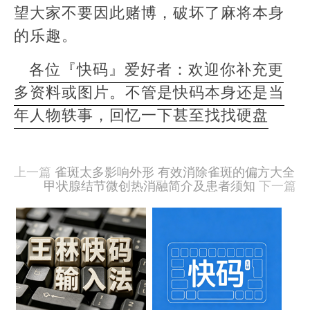
望大家不要因此赌博，破坏了麻将本身
的乐趣。
各位『快码』爱好者：欢迎你补充更
多资料或图片。不管是快码本身还是当
年人物轶事，回忆一下甚至找找硬盘
本
文
由
上一篇
雀斑太多影响外形 有效消除雀斑的偏方大全
羊
甲状腺结节微创热消融简介及患者须知
下一篇
喜
于
相
2020-
09-
关
15
文
发
布,
章
被
阅