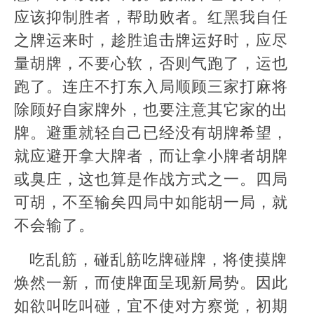
应该抑制胜者，帮助败者。红黑我自任
之牌运来时，趁胜追击牌运好时，应尽
量胡牌，不要心软，否则气跑了，运也
跑了。连庄不打东入局顺顾三家打麻将
除顾好自家牌外，也要注意其它家的出
牌。避重就轻自己已经没有胡牌希望，
就应避开拿大牌者，而让拿小牌者胡牌
或臭庄，这也算是作战方式之一。四局
可胡，不至输矣四局中如能胡一局，就
不会输了。
吃乱筋，碰乱筋吃牌碰牌，将使摸牌
焕然一新，而使牌面呈现新局势。因此
如欲叫吃叫碰，宜不使对方察觉，初期