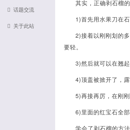
其实，正确剥石榴
话题交流
1)首先用水果刀在
关于此站
2)接着以刚刚划的
要轻。
3)然后就可以在翘
4)顶盖被掀开了，
5)再接再厉，在刚
6)里面的红宝石全
学会了剥石榴的方