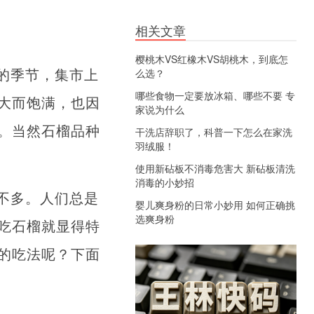
相关文章
樱桃木VS红橡木VS胡桃木，到底怎
的季节，集市上
么选？
哪些食物一定要放冰箱、哪些不要 专
大而饱满，也因
家说为什么
。当然石榴品种
干洗店辞职了，科普一下怎么在家洗
羽绒服！
使用新砧板不消毒危害大 新砧板清洗
消毒的小妙招
不多。人们总是
婴儿爽身粉的日常小妙用 如何正确挑
选爽身粉
吃石榴就显得特
的吃法呢？下面