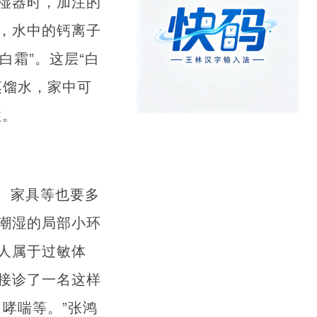
湿器时，加注的
，水中的钙离子
白霜”。这层“白
蒸馏水，家中可
注。
、家具等也要多
潮湿的局部小环
人属于过敏体
接诊了一名这样
哮喘等。”张鸿