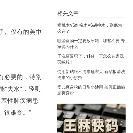
相关文章
樱桃木VS红橡木VS胡桃木，到底怎
了。仅有的美中
么选？
哪些食物一定要放冰箱、哪些不要 专
家说为什么
干洗店辞职了，科普一下怎么在家洗
羽绒服！
使用新砧板不消毒危害大 新砧板清洗
有必要的，特别
消毒的小妙招
婴儿爽身粉的日常小妙用 如何正确挑
“失水”，轻则
选爽身粉
阻塞性肺疾病患
，很难受。”