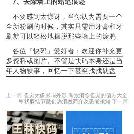
7、去除墙上的蜡笔痕迹
不要感到太惊讶，当你认为需要一个
全新粉刷的时候，其实只需用牙膏和牙
刷就可以轻松地摆脱那些墙上的涂鸦。
各位『快码』爱好者：欢迎你补充更
多资料或图片。不管是快码本身还是当
年人物轶事，回忆一下甚至找找硬盘
本
文
由
上一篇
雀斑太多影响外形 有效消除雀斑的偏方大全
羊
甲状腺结节微创热消融简介及患者须知
下一篇
喜
于
相
2020-
09-
关
15