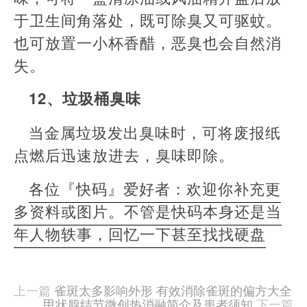
于卫生间角落处，既可除臭又可驱蚊。
也可放置一小杯香醋，恶臭也会自然消
失。
12、垃圾桶臭味
当金属垃圾发出臭味时，可将废报纸
点燃后迅速放进去，臭味即除。
各位『快码』爱好者：欢迎你补充更
多资料或图片。不管是快码本身还是当
年人物轶事，回忆一下甚至找找硬盘
本
文
由
上一篇
雀斑太多影响外形 有效消除雀斑的偏方大全
羊
甲状腺结节微创热消融简介及患者须知
下一篇