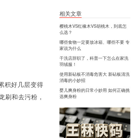
相关文章
樱桃木VS红橡木VS胡桃木，到底怎
么选？
哪些食物一定要放冰箱、哪些不要 专
家说为什么
干洗店辞职了，科普一下怎么在家洗
羽绒服！
使用新砧板不消毒危害大 新砧板清洗
消毒的小妙招
累积好几层变得
婴儿爽身粉的日常小妙用 如何正确挑
龙刷和去污粉，
选爽身粉