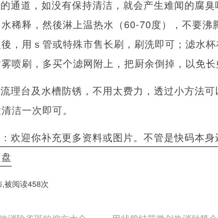
强的通道，如没有保持清洁，就会产生难闻的腐臭
水稀释，然後淋上温热水（60-70度），不要沸
入後，用ｓ管或特殊市售长刷，刷洗即可；滤水杯
喷雾喷刷，多买个滤网附上，把厨余倒掉，以免长
的流理台及水槽防锈，不用太费力，透过小方法可
大清洁一次即可。
者：欢迎你补充更多资料或图片。不管是快码本身
硬盘
发布,被阅读458次