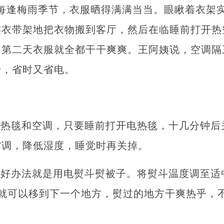
每逢梅雨季节，衣服晒得满满当当。眼瞅着衣架
连衣带架地把衣物搬到客厅，然后在临睡前打开热
，第二天衣服就全都干干爽爽。王阿姨说，空调隔
干，省时又省电。
熨
电热毯和空调，只要睡前打开电热毯，十几分钟后
空调，降低湿度，睡觉时再关掉。
个好办法就是用电熨斗熨被子。将熨斗温度调至适
右就可以移到下一个地方，熨过的地方干爽热乎，