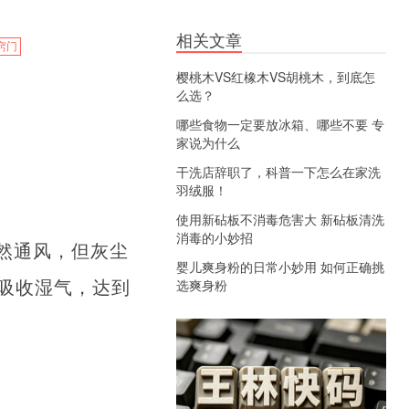
相关文章
窍门
樱桃木VS红橡木VS胡桃木，到底怎
么选？
哪些食物一定要放冰箱、哪些不要 专
家说为什么
干洗店辞职了，科普一下怎么在家洗
羽绒服！
使用新砧板不消毒危害大 新砧板清洗
消毒的小妙招
然通风，但灰尘
婴儿爽身粉的日常小妙用 如何正确挑
吸收湿气，达到
选爽身粉