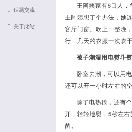
王阿姨家有6口人，
话题交流
王阿姨想了个办法，她
关于此站
客厅门窗。吹上一整晚
行，几天的衣服一次吹
被子潮湿用电熨斗
卧室去潮，可以用
还可以开一小时左右的
除了电热毯，还有
开，轻轻地熨，5秒左
菌。