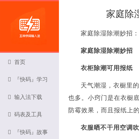
家庭除
家庭除湿除潮妙招
家庭除湿除潮妙招
首页
衣柜除潮可用报纸
『快码』学习
天气潮湿，衣橱里
输入法下载
也多。小窍门是在衣橱
防霉效果，而且报纸上
码表及工具
衣服晒不干用空调
『快码』故事