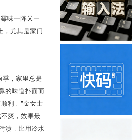
里霉味一阵又一
上，尤其是家门
雨季，家里总是
鼻的味道扑面而
顺利。”金女士
试不爽，效果最
污渍，比用冷水