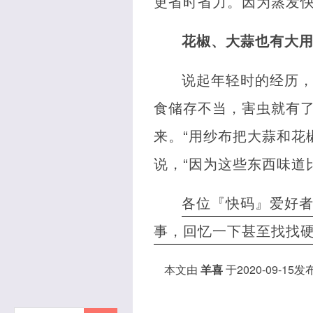
更省时省力。因为蒸发快
花椒、大蒜也有大
说起年轻时的经历
食储存不当，害虫就有
来。“用纱布把大蒜和花
说，“因为这些东西味道
各位『快码』爱好
事，回忆一下甚至找找
本文由
羊喜
于2020-09-15