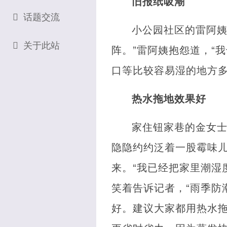
旧报纸吸潮
话题交流
小公园社区的雷阿姨
关于此站
阵。”雷阿姨抱怨道，“
口等比较容易湿的地方多
热水拖地效果好
家住钮家巷的金女士
隐隐约约泛着一股霉味
来。“我已经把家里潮湿
笑着告诉记者，“雨季防
好。建议大家都用热水