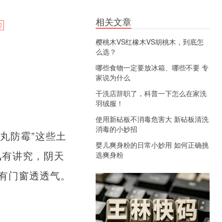
相关文章
门
樱桃木VS红橡木VS胡桃木，到底怎
么选？
哪些食物一定要放冰箱、哪些不要 专
家说为什么
干洗店辞职了，科普一下怎么在家洗
羽绒服！
使用新砧板不消毒危害大 新砧板清洗
消毒的小妙招
丸防霉”这些土
婴儿爽身粉的日常小妙用 如何正确挑
风有讲究，阴天
选爽身粉
有门窗透透气。