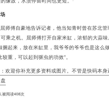
的缘故，水渍停留时间也更短。”
用场
，屈师傅自豪地告诉记者，他当知青时曾在苏北管
了可乘之机。屈师傅打开自家米缸，浓郁的大蒜味
椒捆起来，放在米缸里，我爷爷的爷爷也是这么做
比较重，可以起到驱虫的功效”。
者：欢迎你补充更多资料或图片。不管是快码本身
硬盘
发布,被阅读408次