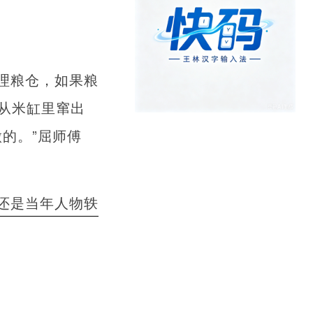
理粮仓，如果粮
从米缸里窜出
的。”屈师傅
还是当年人物轶