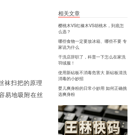
相关文章
樱桃木VS红橡木VS胡桃木，到底怎
么选？
哪些食物一定要放冰箱、哪些不要 专
家说为什么
干洗店辞职了，科普一下怎么在家洗
羽绒服！
使用新砧板不消毒危害大 新砧板清洗
消毒的小妙招
丝袜扫把的原理
婴儿爽身粉的日常小妙用 如何正确挑
容易地吸附在丝
选爽身粉