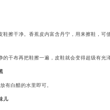
皮鞋擦干净。香蕉皮内富含丹宁，用来擦鞋，可
净的干布再把鞋擦一遍，皮鞋就会变得超级有光
黑
在放有白醋的水里即可。
味儿