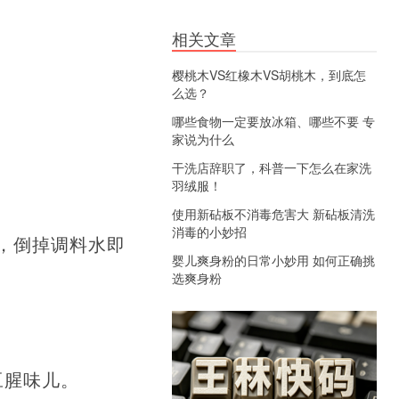
相关文章
樱桃木VS红橡木VS胡桃木，到底怎
么选？
哪些食物一定要放冰箱、哪些不要 专
家说为什么
干洗店辞职了，科普一下怎么在家洗
羽绒服！
使用新砧板不消毒危害大 新砧板清洗
消毒的小妙招
，倒掉调料水即
婴儿爽身粉的日常小妙用 如何正确挑
选爽身粉
豆腥味儿。