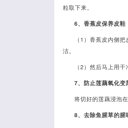
粒取下来。
6、香蕉皮保养皮鞋
（1）香蕉皮内侧把
洁。
（2）然后马上用干
7、防止莲藕氧化变
将切好的莲藕浸泡
8、去除鱼腥草的腥