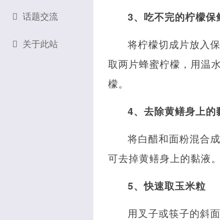
话题交流
3、吃不完的柠檬保
将柠檬切成片放入
关于此站
取两片蜂蜜柠檬，用温
檬。
4、去除黄鳝身上的
将白醋和面粉混合成
可去掉黄鳝身上的黏液
5、快速取玉米粒
用叉子或筷子的斜