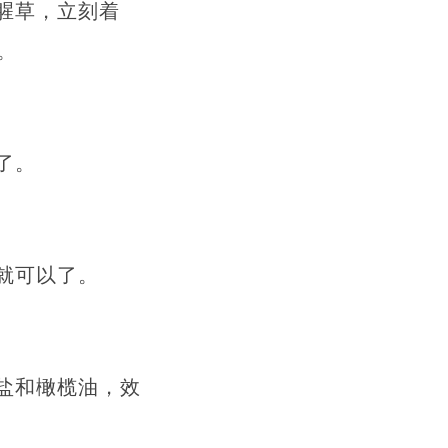
腥草，立刻着
。
了。
就可以了。
盐和橄榄油，效