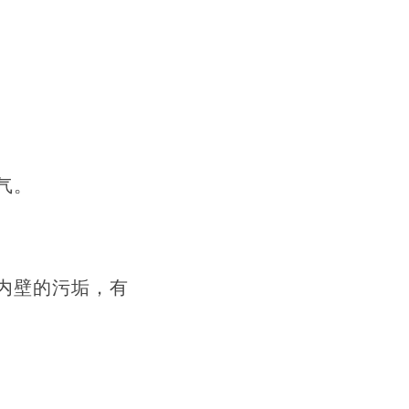
。
气。
内壁的污垢，有