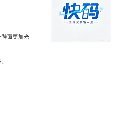
使鞋面更加光
泽。