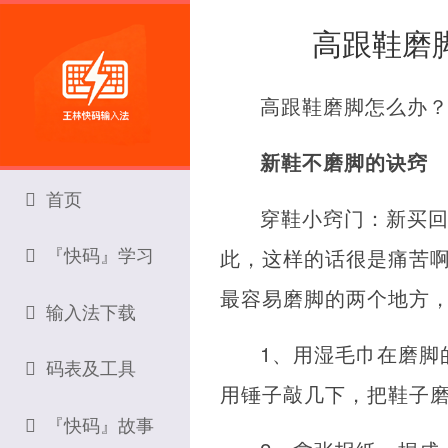
高跟鞋磨
高跟鞋磨脚怎么办
新鞋不磨脚的诀窍
首页
穿鞋小窍门：新买
『快码』学习
此，这样的话很是痛苦啊
最容易磨脚的两个地方
输入法下载
1、用湿毛巾在磨脚
码表及工具
用锤子敲几下，把鞋子
『快码』故事