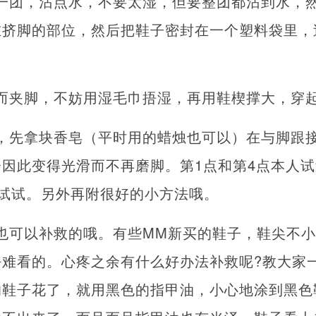
一团，沾点水，不要太湿，但要整团都沾到水，
在挤脚的部位，然后把鞋子密封在一个塑料袋里，
而夹脚，不妨用湿毛巾捂湿，再用鞋楔撑大，穿
，先拿块香皂（平时用的蜡烛也可以）在与脚跟
因此变得光滑而不再磨脚。第1点和第4点本人
试试。另外再附很好的小方法哦。
也可以补救的哦。有些MM新买的鞋子，鞋尖不
好难看的。心疼之余有什么好办法补救呢?教大家
的鞋子花了，就用黑色的指甲油，小心地涂到黑色