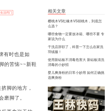
相关文章
生活窍门
樱桃木VS红橡木VS胡桃木，到底怎
么选？
哪些食物一定要放冰箱、哪些不要 专
家说为什么
干洗店辞职了，科普一下怎么在家洗
羽绒服！
牌有时也是如
使用新砧板不消毒危害大 新砧板清洗
脚的苦恼~~新鞋
消毒的小妙招
婴儿爽身粉的日常小妙用 如何正确挑
选爽身粉
住挤脚的地方，
会磨脚了。