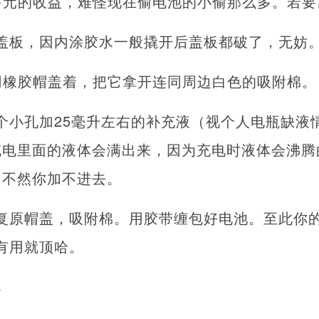
多元的收益，难怪现在偷电池的小偷那么多。若
盖板，因内涂胶水一般撬开后盖板都破了，无妨
用橡胶帽盖着，把它拿开连同周边白色的吸附棉。
个小孔加25毫升左右的补充液（视个人电瓶缺液
充电里面的液体会满出来，因为充电时液体会沸腾
，不然你加不进去。
复原帽盖，吸附棉。用胶带缠包好电池。至此你
有用就顶哈。
电