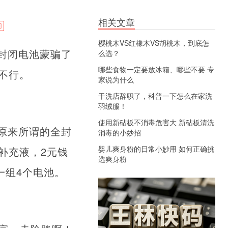
相关文章
门
樱桃木VS红橡木VS胡桃木，到底怎
封闭电池蒙骗了
么选？
哪些食物一定要放冰箱、哪些不要 专
不行。
家说为什么
干洗店辞职了，科普一下怎么在家洗
羽绒服！
使用新砧板不消毒危害大 新砧板清洗
原来所谓的全封
消毒的小妙招
婴儿爽身粉的日常小妙用 如何正确挑
补充液，2元钱
选爽身粉
一组4个电池。